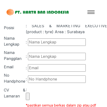
Pastikan anda mengisi form ini dengan jelas dan benar.
: SALES & MARKETING EXECUTIVE
Posisi
(product : tyre) Area : Surabaya
Nama
:
Lengkap
Nama
:
Panggilan
Email
:
No
:
Handphone
:
CV &
Lamaran
*pastikan semua berkas dalam zip atau pdf