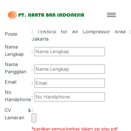
Pastikan anda mengisi form ini dengan jelas dan benar.
: TEKNISI for Air Compressor Area :
Posisi
Jakarta
Nama
:
Lengkap
Nama
:
Panggilan
Email
:
No
:
Handphone
:
CV &
Lamaran
*pastikan semua berkas dalam zip atau pdf